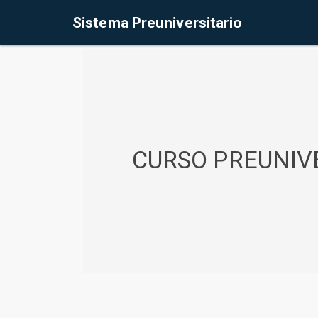
%<@page contentType="text/html" pageEncoding="UTF-8"%>
Sistema Preuniversitario
CURSO PREUNIVE