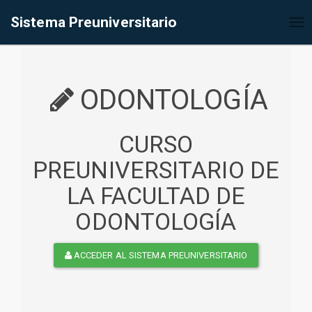
%<@page contentType="text/html" pageEncoding="UTF-8"%>
Sistema Preuniversitario
Tog
nav
ODONTOLOGÍA
CURSO
PREUNIVERSITARIO DE
LA FACULTAD DE
ODONTOLOGÍA
ACCEDER AL SISTEMA PREUNIVERSITARIO