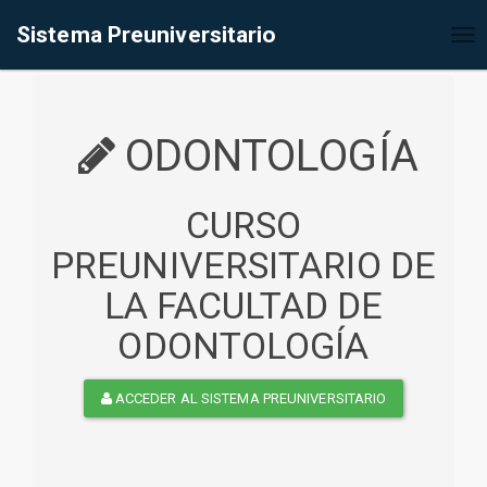
%<@page contentType="text/html" pageEncoding="UTF-8"%>
Sistema Preuniversitario
Tog
nav
ODONTOLOGÍA
CURSO
PREUNIVERSITARIO DE
LA FACULTAD DE
ODONTOLOGÍA
ACCEDER AL SISTEMA PREUNIVERSITARIO