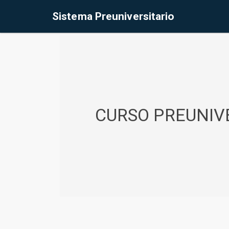
%<@page contentType="text/html" pageEncoding="UTF-8"%>
Sistema Preuniversitario
CURSO PREUNIVE