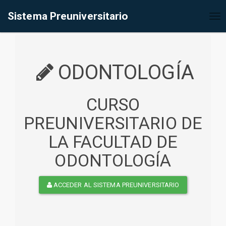
%<@page contentType="text/html" pageEncoding="UTF-8"%>
Sistema Preuniversitario
Tog
nav
ODONTOLOGÍA
CURSO
PREUNIVERSITARIO DE
LA FACULTAD DE
ODONTOLOGÍA
ACCEDER AL SISTEMA PREUNIVERSITARIO