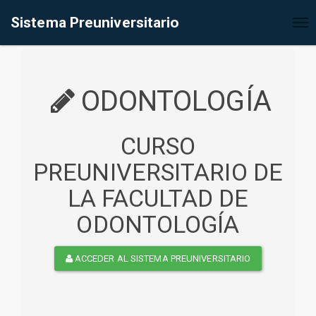
%<@page contentType="text/html" pageEncoding="UTF-8"%>
Sistema Preuniversitario
Tog
nav
ODONTOLOGÍA
CURSO
PREUNIVERSITARIO DE
LA FACULTAD DE
ODONTOLOGÍA
ACCEDER AL SISTEMA PREUNIVERSITARIO