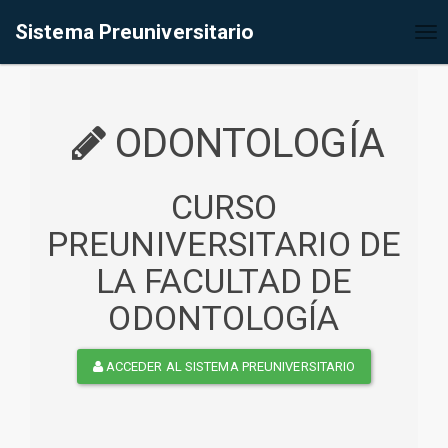
%<@page contentType="text/html" pageEncoding="UTF-8"%>
Sistema Preuniversitario
Tog
nav
ODONTOLOGÍA
CURSO
PREUNIVERSITARIO DE
LA FACULTAD DE
ODONTOLOGÍA
ACCEDER AL SISTEMA PREUNIVERSITARIO