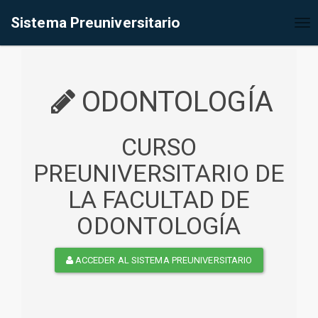
%<@page contentType="text/html" pageEncoding="UTF-8"%>
Sistema Preuniversitario
Tog
nav
ODONTOLOGÍA
CURSO
PREUNIVERSITARIO DE
LA FACULTAD DE
ODONTOLOGÍA
ACCEDER AL SISTEMA PREUNIVERSITARIO