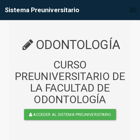
%<@page contentType="text/html" pageEncoding="UTF-8"%>
Sistema Preuniversitario
Tog
nav
ODONTOLOGÍA
CURSO
PREUNIVERSITARIO DE
LA FACULTAD DE
ODONTOLOGÍA
ACCEDER AL SISTEMA PREUNIVERSITARIO