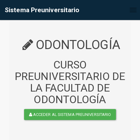
%<@page contentType="text/html" pageEncoding="UTF-8"%>
Sistema Preuniversitario
Tog
nav
ODONTOLOGÍA
CURSO
PREUNIVERSITARIO DE
LA FACULTAD DE
ODONTOLOGÍA
ACCEDER AL SISTEMA PREUNIVERSITARIO