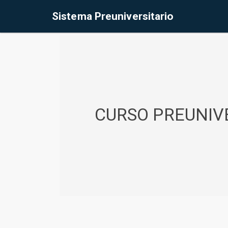
%<@page contentType="text/html" pageEncoding="UTF-8"%>
Sistema Preuniversitario
CURSO PREUNIVE