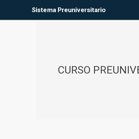
%<@page contentType="text/html" pageEncoding="UTF-8"%>
Sistema Preuniversitario
CURSO PREUNIVE