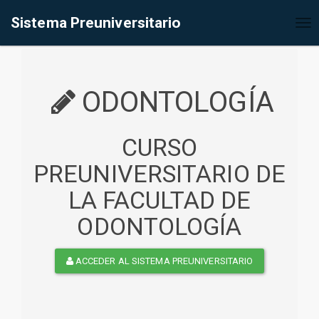
%<@page contentType="text/html" pageEncoding="UTF-8"%>
Sistema Preuniversitario
Tog
nav
ODONTOLOGÍA
CURSO
PREUNIVERSITARIO DE
LA FACULTAD DE
ODONTOLOGÍA
ACCEDER AL SISTEMA PREUNIVERSITARIO