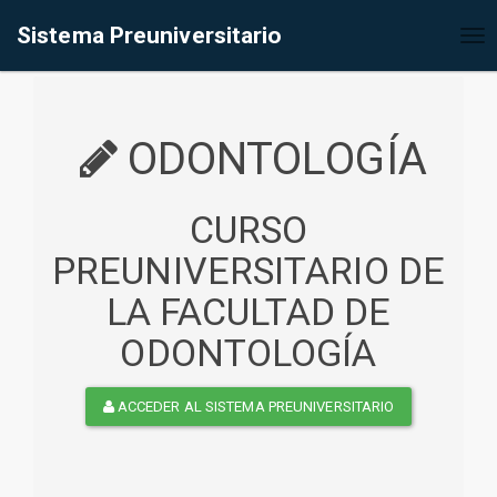
%<@page contentType="text/html" pageEncoding="UTF-8"%>
Sistema Preuniversitario
Tog
nav
ODONTOLOGÍA
CURSO
PREUNIVERSITARIO DE
LA FACULTAD DE
ODONTOLOGÍA
ACCEDER AL SISTEMA PREUNIVERSITARIO