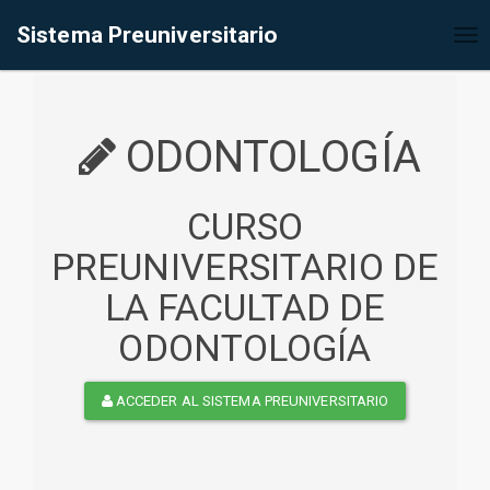
%<@page contentType="text/html" pageEncoding="UTF-8"%>
Sistema Preuniversitario
Tog
nav
ODONTOLOGÍA
CURSO
PREUNIVERSITARIO DE
LA FACULTAD DE
ODONTOLOGÍA
ACCEDER AL SISTEMA PREUNIVERSITARIO