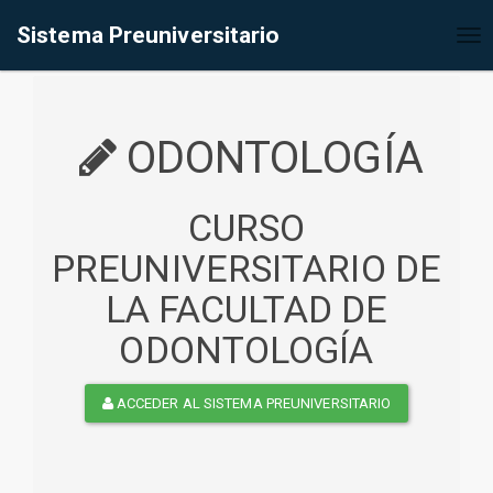
%<@page contentType="text/html" pageEncoding="UTF-8"%>
Sistema Preuniversitario
Tog
nav
ODONTOLOGÍA
CURSO
PREUNIVERSITARIO DE
LA FACULTAD DE
ODONTOLOGÍA
ACCEDER AL SISTEMA PREUNIVERSITARIO