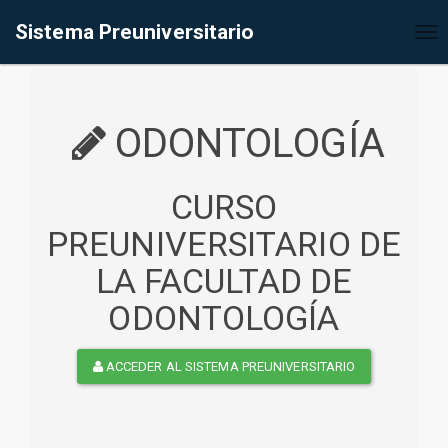
%<@page contentType="text/html" pageEncoding="UTF-8"%>
Sistema Preuniversitario
Tog
nav
ODONTOLOGÍA
CURSO
PREUNIVERSITARIO DE
LA FACULTAD DE
ODONTOLOGÍA
ACCEDER AL SISTEMA PREUNIVERSITARIO