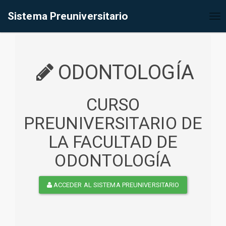
%<@page contentType="text/html" pageEncoding="UTF-8"%>
Sistema Preuniversitario
Tog
nav
ODONTOLOGÍA
CURSO
PREUNIVERSITARIO DE
LA FACULTAD DE
ODONTOLOGÍA
ACCEDER AL SISTEMA PREUNIVERSITARIO