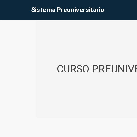
%<@page contentType="text/html" pageEncoding="UTF-8"%>
Sistema Preuniversitario
CURSO PREUNIVE