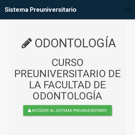
%<@page contentType="text/html" pageEncoding="UTF-8"%>
Sistema Preuniversitario
Tog
nav
ODONTOLOGÍA
CURSO
PREUNIVERSITARIO DE
LA FACULTAD DE
ODONTOLOGÍA
ACCEDER AL SISTEMA PREUNIVERSITARIO