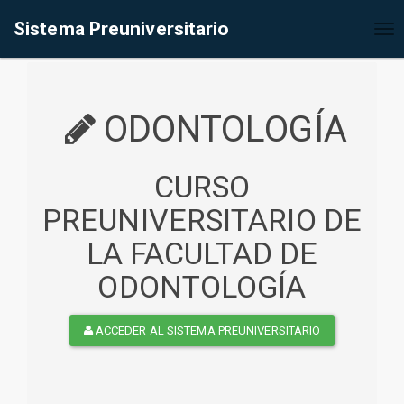
%<@page contentType="text/html" pageEncoding="UTF-8"%>
Sistema Preuniversitario
Tog
nav
ODONTOLOGÍA
CURSO
PREUNIVERSITARIO DE
LA FACULTAD DE
ODONTOLOGÍA
ACCEDER AL SISTEMA PREUNIVERSITARIO