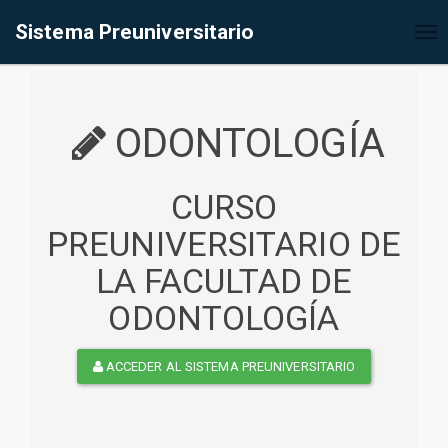
%<@page contentType="text/html" pageEncoding="UTF-8"%>
Sistema Preuniversitario
Tog
nav
ODONTOLOGÍA
CURSO
PREUNIVERSITARIO DE
LA FACULTAD DE
ODONTOLOGÍA
ACCEDER AL SISTEMA PREUNIVERSITARIO