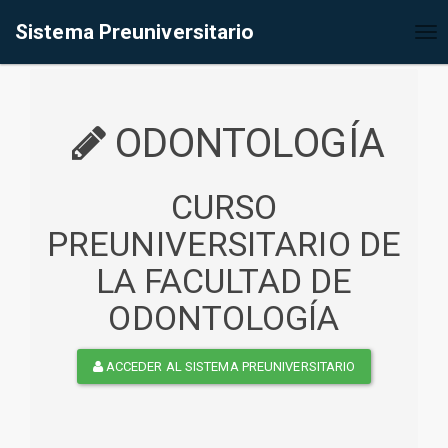
%<@page contentType="text/html" pageEncoding="UTF-8"%>
Sistema Preuniversitario
Tog
nav
ODONTOLOGÍA
CURSO
PREUNIVERSITARIO DE
LA FACULTAD DE
ODONTOLOGÍA
ACCEDER AL SISTEMA PREUNIVERSITARIO