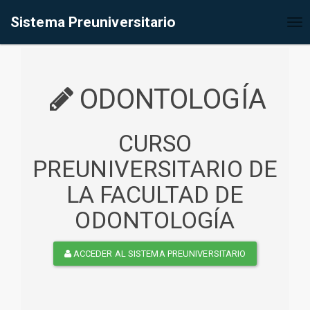
%<@page contentType="text/html" pageEncoding="UTF-8"%>
Sistema Preuniversitario
Tog
nav
ODONTOLOGÍA
CURSO
PREUNIVERSITARIO DE
LA FACULTAD DE
ODONTOLOGÍA
ACCEDER AL SISTEMA PREUNIVERSITARIO