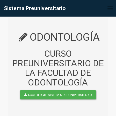
%<@page contentType="text/html" pageEncoding="UTF-8"%>
Sistema Preuniversitario
Tog
nav
ODONTOLOGÍA
CURSO
PREUNIVERSITARIO DE
LA FACULTAD DE
ODONTOLOGÍA
ACCEDER AL SISTEMA PREUNIVERSITARIO