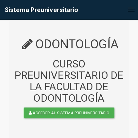
%<@page contentType="text/html" pageEncoding="UTF-8"%>
Sistema Preuniversitario
Tog
nav
ODONTOLOGÍA
CURSO
PREUNIVERSITARIO DE
LA FACULTAD DE
ODONTOLOGÍA
ACCEDER AL SISTEMA PREUNIVERSITARIO