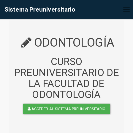
%<@page contentType="text/html" pageEncoding="UTF-8"%>
Sistema Preuniversitario
Tog
nav
ODONTOLOGÍA
CURSO
PREUNIVERSITARIO DE
LA FACULTAD DE
ODONTOLOGÍA
ACCEDER AL SISTEMA PREUNIVERSITARIO