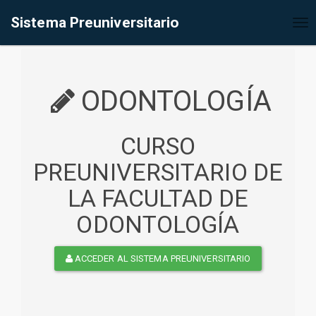
%<@page contentType="text/html" pageEncoding="UTF-8"%>
Sistema Preuniversitario
Tog
nav
ODONTOLOGÍA
CURSO
PREUNIVERSITARIO DE
LA FACULTAD DE
ODONTOLOGÍA
ACCEDER AL SISTEMA PREUNIVERSITARIO