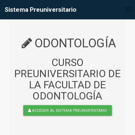
%<@page contentType="text/html" pageEncoding="UTF-8"%>
Sistema Preuniversitario
Tog
nav
ODONTOLOGÍA
CURSO
PREUNIVERSITARIO DE
LA FACULTAD DE
ODONTOLOGÍA
ACCEDER AL SISTEMA PREUNIVERSITARIO