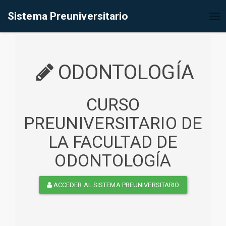
%<@page contentType="text/html" pageEncoding="UTF-8"%>
Sistema Preuniversitario
Tog
nav
ODONTOLOGÍA
CURSO
PREUNIVERSITARIO DE
LA FACULTAD DE
ODONTOLOGÍA
ACCEDER AL SISTEMA PREUNIVERSITARIO