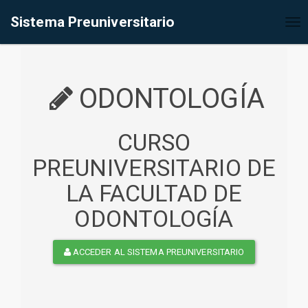
%<@page contentType="text/html" pageEncoding="UTF-8"%>
Sistema Preuniversitario
Tog
nav
ODONTOLOGÍA
CURSO
PREUNIVERSITARIO DE
LA FACULTAD DE
ODONTOLOGÍA
ACCEDER AL SISTEMA PREUNIVERSITARIO