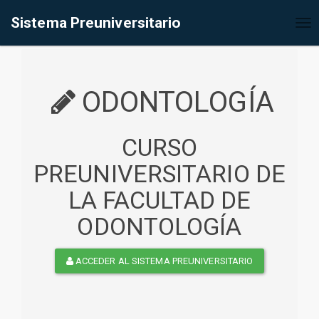
%<@page contentType="text/html" pageEncoding="UTF-8"%>
Sistema Preuniversitario
Tog
nav
ODONTOLOGÍA
CURSO
PREUNIVERSITARIO DE
LA FACULTAD DE
ODONTOLOGÍA
ACCEDER AL SISTEMA PREUNIVERSITARIO