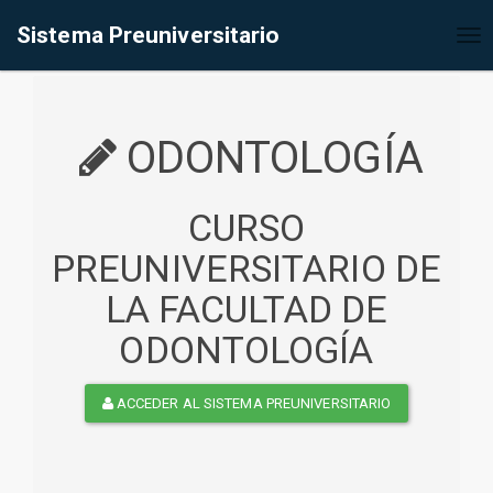
%<@page contentType="text/html" pageEncoding="UTF-8"%>
Sistema Preuniversitario
Tog
nav
ODONTOLOGÍA
CURSO
PREUNIVERSITARIO DE
LA FACULTAD DE
ODONTOLOGÍA
ACCEDER AL SISTEMA PREUNIVERSITARIO