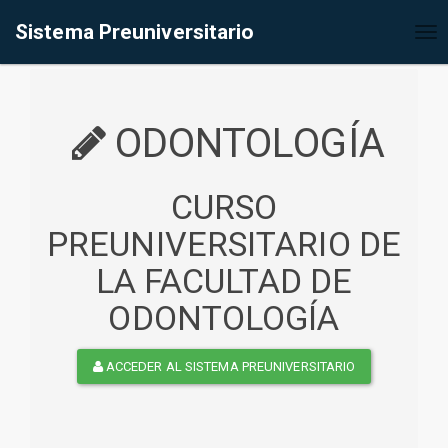
%<@page contentType="text/html" pageEncoding="UTF-8"%>
Sistema Preuniversitario
Tog
nav
ODONTOLOGÍA
CURSO
PREUNIVERSITARIO DE
LA FACULTAD DE
ODONTOLOGÍA
ACCEDER AL SISTEMA PREUNIVERSITARIO