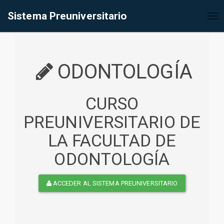
%<@page contentType="text/html" pageEncoding="UTF-8"%>
Sistema Preuniversitario
Tog
nav
ODONTOLOGÍA
CURSO
PREUNIVERSITARIO DE
LA FACULTAD DE
ODONTOLOGÍA
ACCEDER AL SISTEMA PREUNIVERSITARIO