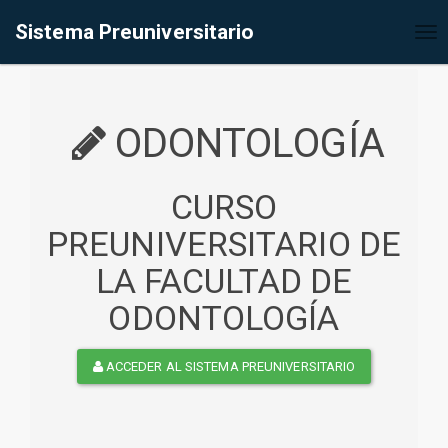
%<@page contentType="text/html" pageEncoding="UTF-8"%>
Sistema Preuniversitario
Tog
nav
ODONTOLOGÍA
CURSO
PREUNIVERSITARIO DE
LA FACULTAD DE
ODONTOLOGÍA
ACCEDER AL SISTEMA PREUNIVERSITARIO