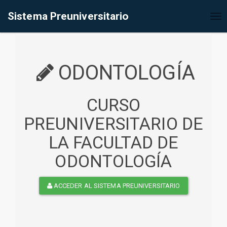
%<@page contentType="text/html" pageEncoding="UTF-8"%>
Sistema Preuniversitario
Tog
nav
ODONTOLOGÍA
CURSO
PREUNIVERSITARIO DE
LA FACULTAD DE
ODONTOLOGÍA
ACCEDER AL SISTEMA PREUNIVERSITARIO