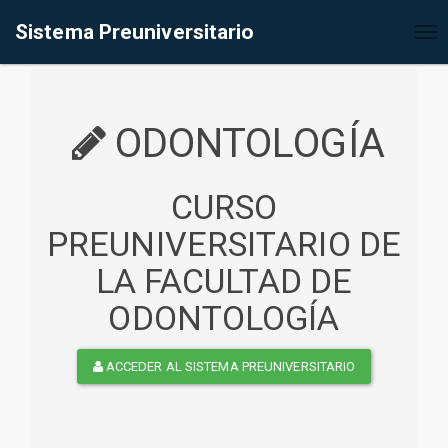
%<@page contentType="text/html" pageEncoding="UTF-8"%>
Sistema Preuniversitario
Tog
nav
ODONTOLOGÍA
CURSO
PREUNIVERSITARIO DE
LA FACULTAD DE
ODONTOLOGÍA
ACCEDER AL SISTEMA PREUNIVERSITARIO