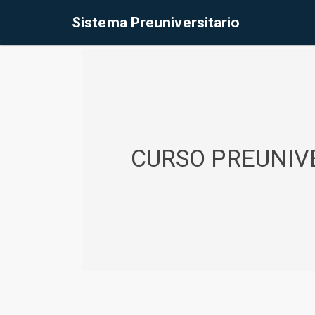
%<@page contentType="text/html" pageEncoding="UTF-8"%>
Sistema Preuniversitario
CURSO PREUNIVE