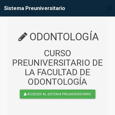
%<@page contentType="text/html" pageEncoding="UTF-8"%>
Sistema Preuniversitario
Tog
nav
ODONTOLOGÍA
CURSO
PREUNIVERSITARIO DE
LA FACULTAD DE
ODONTOLOGÍA
ACCEDER AL SISTEMA PREUNIVERSITARIO