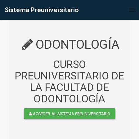
%<@page contentType="text/html" pageEncoding="UTF-8"%>
Sistema Preuniversitario
Tog
nav
ODONTOLOGÍA
CURSO
PREUNIVERSITARIO DE
LA FACULTAD DE
ODONTOLOGÍA
ACCEDER AL SISTEMA PREUNIVERSITARIO