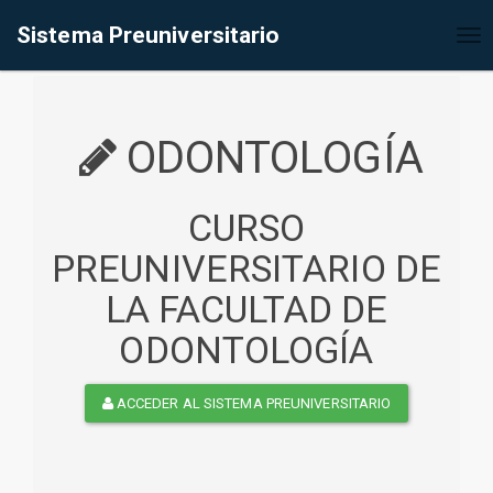
%<@page contentType="text/html" pageEncoding="UTF-8"%>
Sistema Preuniversitario
Tog
nav
ODONTOLOGÍA
CURSO
PREUNIVERSITARIO DE
LA FACULTAD DE
ODONTOLOGÍA
ACCEDER AL SISTEMA PREUNIVERSITARIO