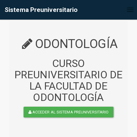
%<@page contentType="text/html" pageEncoding="UTF-8"%>
Sistema Preuniversitario
Tog
nav
ODONTOLOGÍA
CURSO
PREUNIVERSITARIO DE
LA FACULTAD DE
ODONTOLOGÍA
ACCEDER AL SISTEMA PREUNIVERSITARIO