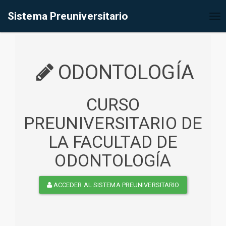
%<@page contentType="text/html" pageEncoding="UTF-8"%>
Sistema Preuniversitario
Tog
nav
ODONTOLOGÍA
CURSO
PREUNIVERSITARIO DE
LA FACULTAD DE
ODONTOLOGÍA
ACCEDER AL SISTEMA PREUNIVERSITARIO