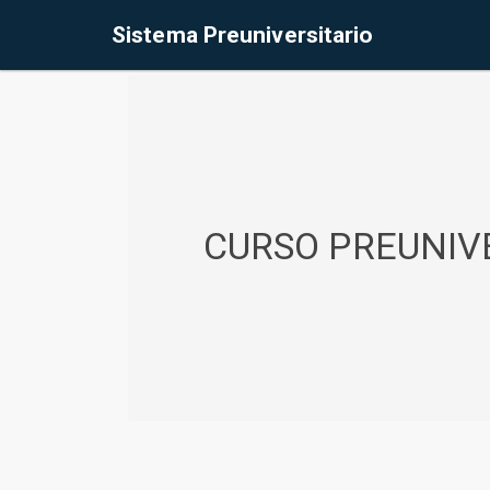
%<@page contentType="text/html" pageEncoding="UTF-8"%>
Sistema Preuniversitario
CURSO PREUNIVE