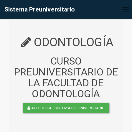
%<@page contentType="text/html" pageEncoding="UTF-8"%>
Sistema Preuniversitario
Tog
nav
ODONTOLOGÍA
CURSO
PREUNIVERSITARIO DE
LA FACULTAD DE
ODONTOLOGÍA
ACCEDER AL SISTEMA PREUNIVERSITARIO