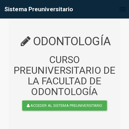
%<@page contentType="text/html" pageEncoding="UTF-8"%>
Sistema Preuniversitario
Tog
nav
ODONTOLOGÍA
CURSO
PREUNIVERSITARIO DE
LA FACULTAD DE
ODONTOLOGÍA
ACCEDER AL SISTEMA PREUNIVERSITARIO