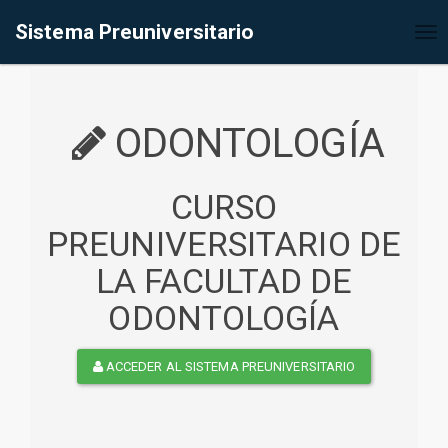
%<@page contentType="text/html" pageEncoding="UTF-8"%>
Sistema Preuniversitario
Tog
nav
ODONTOLOGÍA
CURSO
PREUNIVERSITARIO DE
LA FACULTAD DE
ODONTOLOGÍA
ACCEDER AL SISTEMA PREUNIVERSITARIO