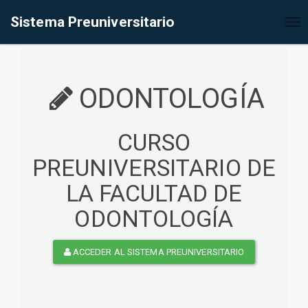
%<@page contentType="text/html" pageEncoding="UTF-8"%>
Sistema Preuniversitario
Tog
nav
ODONTOLOGÍA
CURSO
PREUNIVERSITARIO DE
LA FACULTAD DE
ODONTOLOGÍA
ACCEDER AL SISTEMA PREUNIVERSITARIO