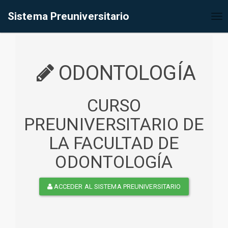
%<@page contentType="text/html" pageEncoding="UTF-8"%>
Sistema Preuniversitario
Tog
nav
ODONTOLOGÍA
CURSO
PREUNIVERSITARIO DE
LA FACULTAD DE
ODONTOLOGÍA
ACCEDER AL SISTEMA PREUNIVERSITARIO